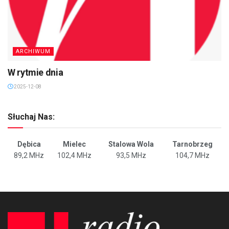
ARCHIWUM
W rytmie dnia
2025-12-08
Słuchaj Nas:
Dębica
Mielec
Stalowa Wola
Tarnobrzeg
89,2 MHz
102,4 MHz
93,5 MHz
104,7 MHz