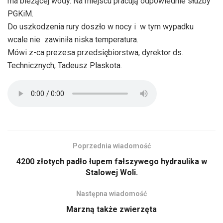
ma bieżącej wody. Na miejscu pracują odpowiednie służby
PGKiM.
Do uszkodzenia rury doszło w nocy i w tym wypadku
wcale nie zawiniła niska temperatura.
Mówi z-ca prezesa przedsiębiorstwa, dyrektor ds.
Technicznych, Tadeusz Plaskota.
Poprzednia wiadomość
4200 złotych padło łupem fałszywego hydraulika w
Stalowej Woli.
Następna wiadomość
Marzną także zwierzęta