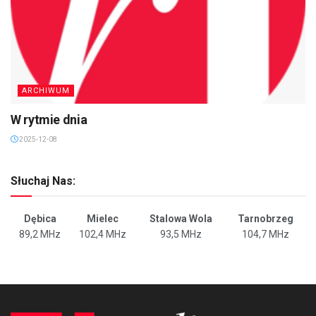
ARCHIWUM
W rytmie dnia
2025-12-08
Słuchaj Nas:
Dębica
Mielec
Stalowa Wola
Tarnobrzeg
89,2 MHz
102,4 MHz
93,5 MHz
104,7 MHz