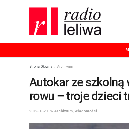
R
Strona Główna
Archiwum
Autokar ze szkolną
rowu – troje dzieci t
2012-01-23
w
Archiwum
,
Wiadomości