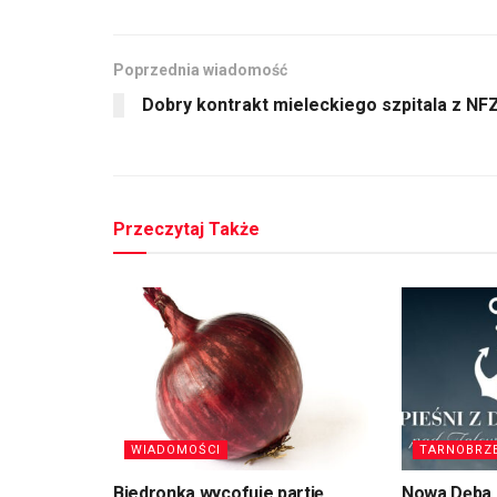
Poprzednia wiadomość
Dobry kontrakt mieleckiego szpitala z NFZ
Przeczytaj Także
WIADOMOŚCI
TARNOBRZ
Biedronka wycofuje partię
Nowa Dęba. 