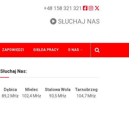
+48 158 321 321
SŁUCHAJ NAS
ZAPOWIEDZI
GIEŁDA PRACY
O NAS
Słuchaj Nas:
Dębica
Mielec
Stalowa Wola
Tarnobrzeg
89,2 MHz
102,4 MHz
93,5 MHz
104,7 MHz