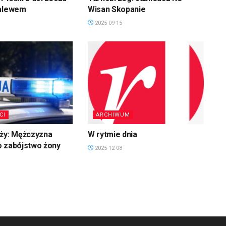
zalewem
Wisan Skopanie
2025-09-15
CI
ARCHIWUM
uży: Mężczyzna
W rytmie dnia
o zabójstwo żony
2025-12-08