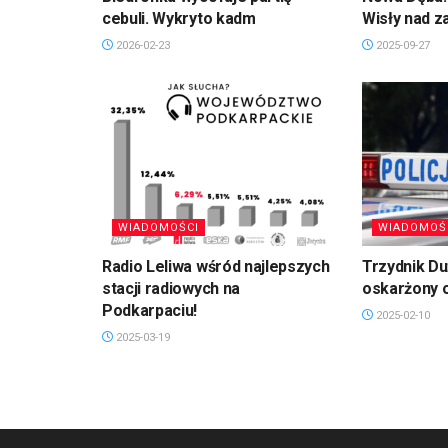
cebuli. Wykryto kadm
Wisły nad 
2026-02-23
2025-09-27
WIADOMOŚCI
WIADOMOŚ
Radio Leliwa wśród najlepszych
Trzydnik D
stacji radiowych na
oskarżony 
Podkarpaciu!
2025-02-10
2025-03-19