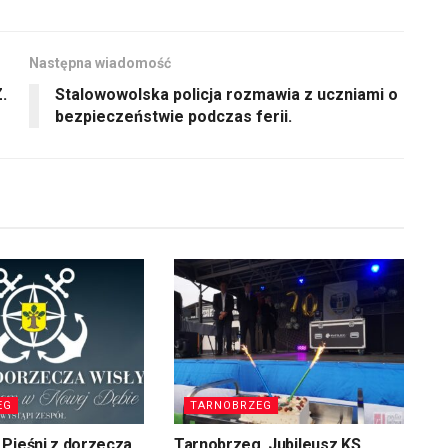
Następna wiadomość
.
Stalowowolska policja rozmawia z uczniami o
bezpieczeństwie podczas ferii.
EG
TARNOBRZEG
Pieśni z dorzecza
Tarnobrzeg. Jubileusz KS