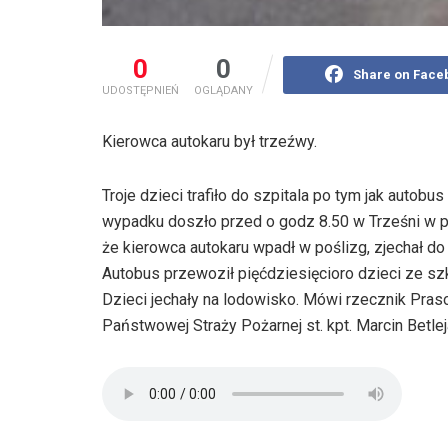
0
0
Share on Face
UDOSTĘPNIEŃ
OGLĄDANY
Kierowca autokaru był trzeźwy.
Troje dzieci trafiło do szpitala po tym jak auto
wypadku doszło przed o godz 8.50 w Trześni w 
że kierowca autokaru wpadł w poślizg, zjechał do
Autobus przewoził pięćdziesięcioro dzieci ze s
Dzieci jechały na lodowisko. Mówi rzecznik P
Państwowej Straży Pożarnej st. kpt. Marcin Betlej