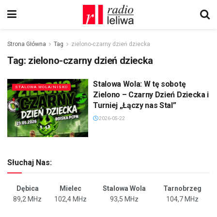
Strona Główna
Tag
zielono-czarny dzień dziecka
Tag:
zielono-czarny dzień dziecka
Stalowa Wola: W tę sobotę
STALOWA WOLA/NISKO
Zielono – Czarny Dzień Dziecka i
Turniej „Łączy nas Stal”
2026-05-22
Słuchaj Nas:
Dębica
Mielec
Stalowa Wola
Tarnobrzeg
89,2 MHz
102,4 MHz
93,5 MHz
104,7 MHz