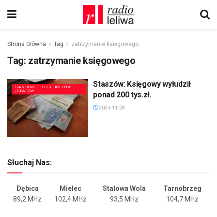
Strona Główna
Tag
zatrzymanie księgowego
Tag:
zatrzymanie księgowego
Staszów: Księgowy wyłudził
SANDOMIERZ/STASZÓW
/OPATÓW
ponad 200 tys.zł.
2024-11-28
Słuchaj Nas:
Dębica
Mielec
Stalowa Wola
Tarnobrzeg
89,2 MHz
102,4 MHz
93,5 MHz
104,7 MHz