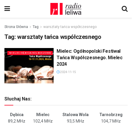
Strona Główna
Tag
warsztaty tańca współczesnego
Tag:
warsztaty tańca współczesnego
Mielec: Ogólnopolski Festiwal
MIELEC/DĘBICA/KOLBUSZOWA
Tańca Współczesnego. Mielec
2024
2024-11-15
Słuchaj Nas:
Dębica
Mielec
Stalowa Wola
Tarnobrzeg
89,2 MHz
102,4 MHz
93,5 MHz
104,7 MHz