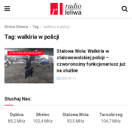
Strona Główna
Tag
walkiria w policji
Tag:
walkiria w policji
Stalowa Wola: Walkiria w
STALOWA WOLA/NISKO
stalowowolskiej policji –
czworonożny funkcjonariusz już
na służbie
2025-07-11
Słuchaj Nas:
Dębica
Mielec
Stalowa Wola
Tarnobrzeg
89,2 MHz
102,4 MHz
93,5 MHz
104,7 MHz