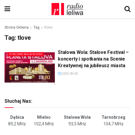
Strona Główna
Tag
tlove
Tag:
tlove
Stalowa Wola: Stalove Festival –
STALOWA WOLA/NISKO
koncerty i spotkania na Scenie
Kreatywnej na jubileusz miasta
2025-09-03
Słuchaj Nas:
Dębica
Mielec
Stalowa Wola
Tarnobrzeg
89,2 MHz
102,4 MHz
93,5 MHz
104,7 MHz