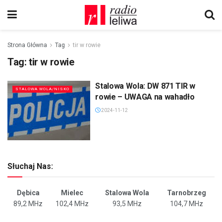
Strona Główna
Tag
tir w rowie
Tag:
tir w rowie
Stalowa Wola: DW 871 TIR w
STALOWA WOLA/NISKO
rowie – UWAGA na wahadło
2024-11-12
Słuchaj Nas:
Dębica
Mielec
Stalowa Wola
Tarnobrzeg
89,2 MHz
102,4 MHz
93,5 MHz
104,7 MHz