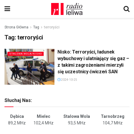
Strona Główna
Tag
terroryści
Tag:
terroryści
Nisko: Terroryści, ładunek
STALOWA WOLA/NISKO
wybuchowy i ulatniający się gaz –
z takimi zagrożeniami mierzyli
się uczestnicy ćwiczeń SAN
2024-10-25
Słuchaj Nas:
Dębica
Mielec
Stalowa Wola
Tarnobrzeg
89,2 MHz
102,4 MHz
93,5 MHz
104,7 MHz