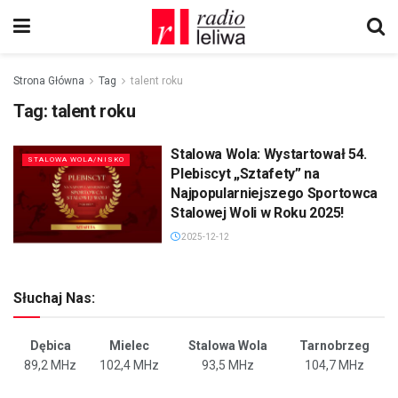
Strona Główna
Tag
talent roku
Tag:
talent roku
Stalowa Wola: Wystartował 54.
STALOWA WOLA/NISKO
Plebiscyt „Sztafety” na
Najpopularniejszego Sportowca
Stalowej Woli w Roku 2025!
2025-12-12
Słuchaj Nas:
Dębica
Mielec
Stalowa Wola
Tarnobrzeg
89,2 MHz
102,4 MHz
93,5 MHz
104,7 MHz