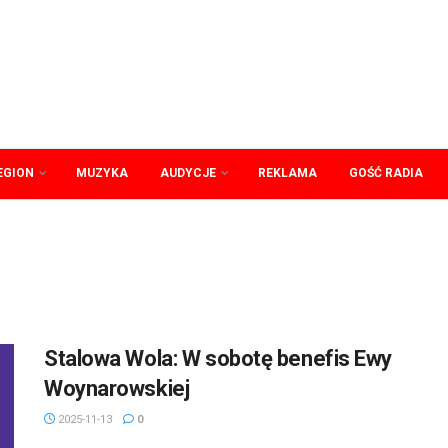
EGION
MUZYKA
AUDYCJE
REKLAMA
GOŚĆ RADIA
Stalowa Wola: W sobotę benefis Ewy
Woynarowskiej
2025-11-13
0