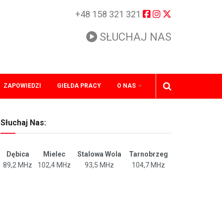
+48 158 321 321
SŁUCHAJ NAS
ZAPOWIEDZI
GIEŁDA PRACY
O NAS
Słuchaj Nas:
Dębica
Mielec
Stalowa Wola
Tarnobrzeg
89,2 MHz
102,4 MHz
93,5 MHz
104,7 MHz