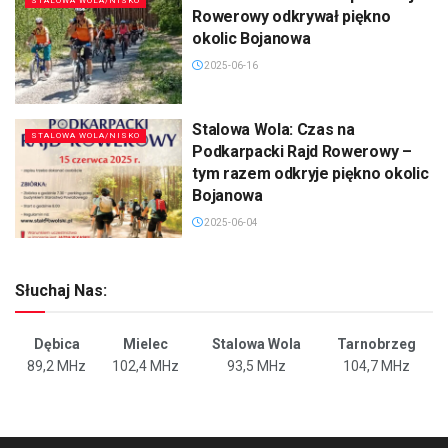
STALOWA WOLA/NISKO
Rowerowy odkrywał piękno
okolic Bojanowa
2025-06-16
Stalowa Wola: Czas na
STALOWA WOLA/NISKO
Podkarpacki Rajd Rowerowy –
tym razem odkryje piękno okolic
Bojanowa
2025-06-04
Słuchaj Nas:
Dębica
Mielec
Stalowa Wola
Tarnobrzeg
89,2 MHz
102,4 MHz
93,5 MHz
104,7 MHz