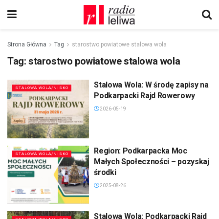
Strona Główna
Tag
starostwo powiatowe stalowa wola
Tag:
starostwo powiatowe stalowa wola
Stalowa Wola: W środę zapisy na
STALOWA WOLA/NISKO
Podkarpacki Rajd Rowerowy
2026-05-19
Region: Podkarpacka Moc
STALOWA WOLA/NISKO
Małych Społeczności – pozyskaj
środki
2025-08-26
Stalowa Wola: Podkarpacki Rajd