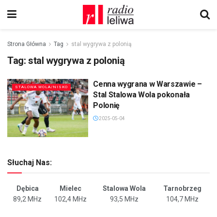
Strona Główna
Tag
stal wygrywa z polonią
Tag:
stal wygrywa z polonią
Cenna wygrana w Warszawie –
STALOWA WOLA/NISKO
Stal Stalowa Wola pokonała
Polonię
2025-05-04
Słuchaj Nas:
Dębica
Mielec
Stalowa Wola
Tarnobrzeg
89,2 MHz
102,4 MHz
93,5 MHz
104,7 MHz