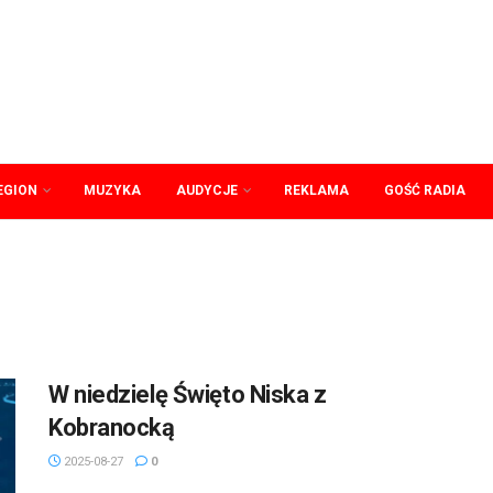
EGION
MUZYKA
AUDYCJE
REKLAMA
GOŚĆ RADIA
W niedzielę Święto Niska z
Kobranocką
2025-08-27
0