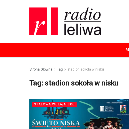
R
Strona Główna
Tag
stadion sokoła w nisku
Tag:
stadion sokoła w nisku
STALOWA WOLA/NISKO