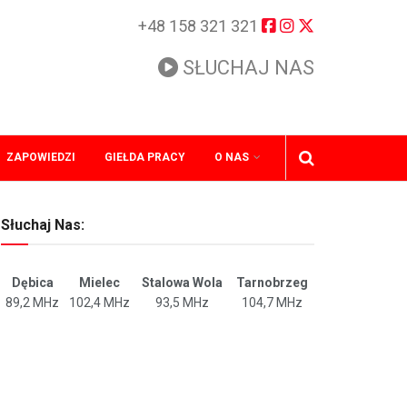
+48 158 321 321
SŁUCHAJ NAS
ZAPOWIEDZI
GIEŁDA PRACY
O NAS
Słuchaj Nas:
Dębica
Mielec
Stalowa Wola
Tarnobrzeg
89,2 MHz
102,4 MHz
93,5 MHz
104,7 MHz