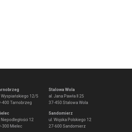
arnobrzeg
Stalowa Wola
. Wyspiańskiego 12/5
al. Jana Pawła II 25
9-400 Tarnobrzeg
37-450 Stalowa Wola
ielec
Sandomierz
. Niepodległości 12
ul. Wojska Polskiego 12
-300 Mielec
27-600 Sandomierz