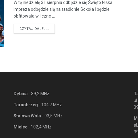
W tę niedzielę 31 sierpnia odbędzie się Święto Niska.
Impreza odbędzie się na stadionie Sokoła i będzie
obfitowała w liczne ...
DETAILS
CZYTAJ DALEJ...
Dębica
- 89,2 MHz
T
ul
Tarnobrzeg
- 104,7 MHz
3
Stalowa Wola
- 93,5 MHz
M
al
Mielec
- 102,4 MHz
39