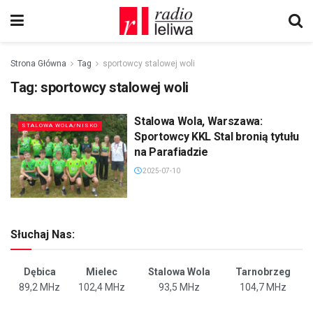
Strona Główna
Tag
sportowcy stalowej woli
Tag:
sportowcy stalowej woli
Stalowa Wola, Warszawa:
STALOWA WOLA/NISKO
Sportowcy KKL Stal bronią tytułu
na Parafiadzie
2025-07-10
Słuchaj Nas:
Dębica
Mielec
Stalowa Wola
Tarnobrzeg
89,2 MHz
102,4 MHz
93,5 MHz
104,7 MHz