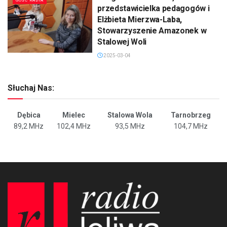
GOŚĆ RADIA
przedstawicielka pedagogów i
Elżbieta Mierzwa-Laba,
Stowarzyszenie Amazonek w
Stalowej Woli
2025-03-04
Słuchaj Nas:
Dębica
Mielec
Stalowa Wola
Tarnobrzeg
89,2 MHz
102,4 MHz
93,5 MHz
104,7 MHz