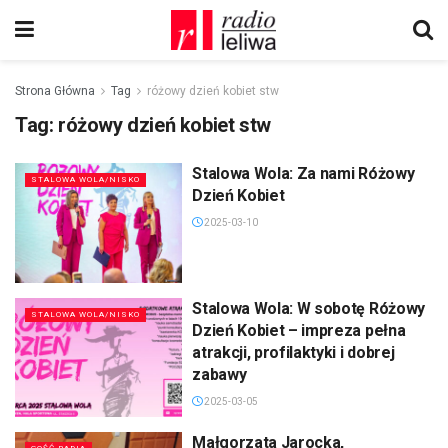
Strona Główna
Tag
różowy dzień kobiet stw
Tag:
różowy dzień kobiet stw
Stalowa Wola: Za nami Różowy
STALOWA WOLA/NISKO
Dzień Kobiet
2025-03-10
Stalowa Wola: W sobotę Różowy
STALOWA WOLA/NISKO
Dzień Kobiet – impreza pełna
atrakcji, profilaktyki i dobrej
zabawy
2025-03-05
Małgorzata Jarocka,