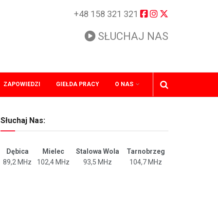
+48 158 321 321
SŁUCHAJ NAS
ZAPOWIEDZI
GIEŁDA PRACY
O NAS
Słuchaj Nas:
Dębica
Mielec
Stalowa Wola
Tarnobrzeg
89,2 MHz
102,4 MHz
93,5 MHz
104,7 MHz