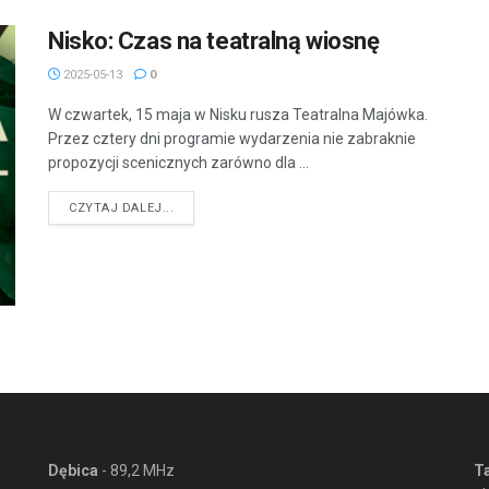
Nisko: Czas na teatralną wiosnę
2025-05-13
0
W czwartek, 15 maja w Nisku rusza Teatralna Majówka.
Przez cztery dni programie wydarzenia nie zabraknie
propozycji scenicznych zarówno dla ...
DETAILS
CZYTAJ DALEJ...
Dębica
- 89,2 MHz
T