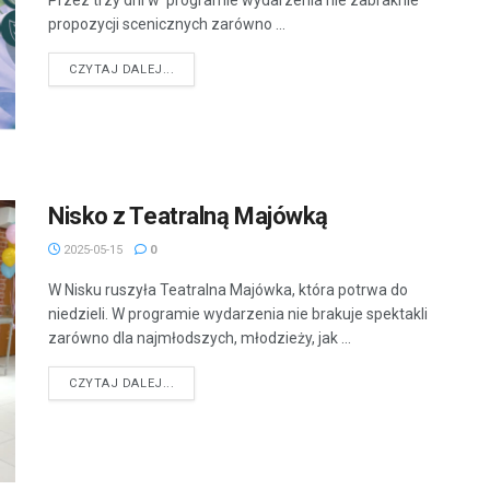
Przez trzy dni w programie wydarzenia nie zabraknie
propozycji scenicznych zarówno ...
DETAILS
CZYTAJ DALEJ...
Nisko z Teatralną Majówką
2025-05-15
0
W Nisku ruszyła Teatralna Majówka, która potrwa do
niedzieli. W programie wydarzenia nie brakuje spektakli
zarówno dla najmłodszych, młodzieży, jak ...
DETAILS
CZYTAJ DALEJ...