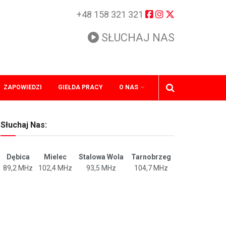
+48 158 321 321
SŁUCHAJ NAS
ZAPOWIEDZI
GIEŁDA PRACY
O NAS
Słuchaj Nas:
Dębica
Mielec
Stalowa Wola
Tarnobrzeg
89,2 MHz
102,4 MHz
93,5 MHz
104,7 MHz