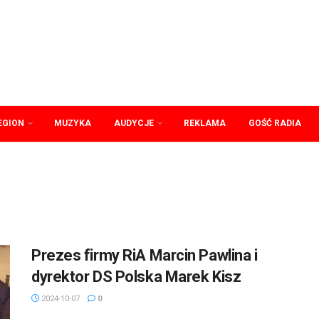
EGION
MUZYKA
AUDYCJE
REKLAMA
GOŚĆ RADIA
Prezes firmy RiA Marcin Pawlina i
dyrektor DS Polska Marek Kisz
2024-10-07
0