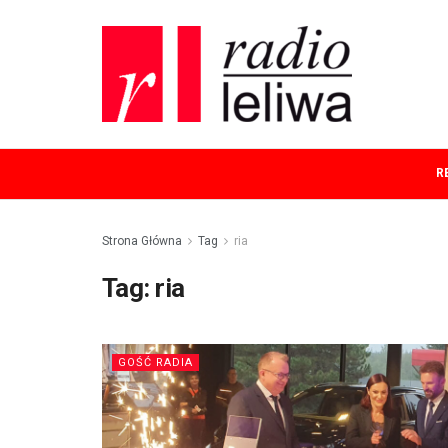
R
Strona Główna
Tag
ria
Tag:
ria
GOŚĆ RADIA