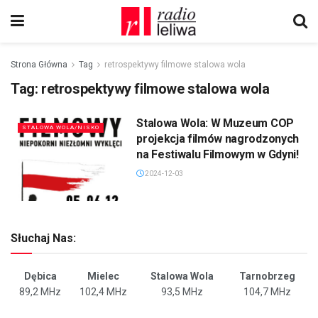
Strona Główna
Tag
retrospektywy filmowe stalowa wola
Tag:
retrospektywy filmowe stalowa wola
Stalowa Wola: W Muzeum COP
STALOWA WOLA/NISKO
projekcja filmów nagrodzonych
na Festiwalu Filmowym w Gdyni!
2024-12-03
Słuchaj Nas:
Dębica
Mielec
Stalowa Wola
Tarnobrzeg
89,2 MHz
102,4 MHz
93,5 MHz
104,7 MHz