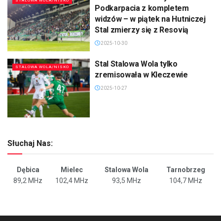
STALOWA WOLA/NISKO
Podkarpacia z kompletem
widzów – w piątek na Hutniczej
Stal zmierzy się z Resovią
2025-10-30
Stal Stalowa Wola tylko
STALOWA WOLA/NISKO
zremisowała w Kleczewie
2025-10-27
Słuchaj Nas:
Dębica
Mielec
Stalowa Wola
Tarnobrzeg
89,2 MHz
102,4 MHz
93,5 MHz
104,7 MHz