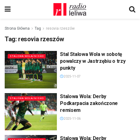
Strona Główna
Tag
resovia rzeszów
Tag:
resovia rzeszów
Stal Stalowa Wola w sobotę
STALOWA WOLA/NISKO
powalczy w Jastrzębiu o trzy
punkty
2025-11-07
Stalowa Wola: Derby
STALOWA WOLA/NISKO
Podkarpacia zakończone
remisem
2025-11-06
Stalowa Wola: Derby