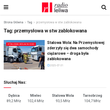
Strona Główna
Tag
przemysłowa w stw zablokowana
Tag:
przemysłowa w stw zablokowana
Stalowa Wola: Na Przemysłowej
STALOWA WOLA/NISKO
zderzyły się dwa samochody
ciężarowe – droga była
zablokowana
2025-07-31
Słuchaj Nas:
Dębica
Mielec
Stalowa Wola
Tarnobrzeg
89,2 MHz
102,4 MHz
93,5 MHz
104,7 MHz