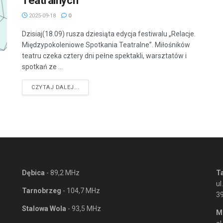
Teatralnych’
2025-09-18
0
Dzisiaj(18.09) rusza dziesiąta edycja festiwalu „Relacje.
Międzypokoleniowe Spotkania Teatralne”. Miłośników
teatru czeka cztery dni pełne spektakli, warsztatów i
spotkań ze ...
DETAILS
CZYTAJ DALEJ...
Dębica
- 89,2 MHz
T
ul
Tarnobrzeg
- 104,7 MHz
3
Stalowa Wola
- 93,5 MHz
M