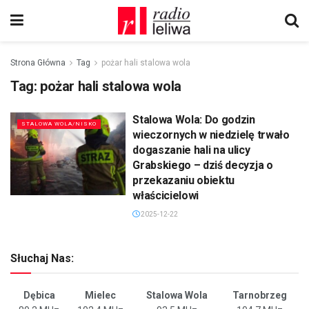
Strona Główna
Tag
pożar hali stalowa wola
Tag:
pożar hali stalowa wola
Stalowa Wola: Do godzin
STALOWA WOLA/NISKO
wieczornych w niedzielę trwało
dogaszanie hali na ulicy
Grabskiego – dziś decyzja o
przekazaniu obiektu
właścicielowi
2025-12-22
Słuchaj Nas:
Dębica
Mielec
Stalowa Wola
Tarnobrzeg