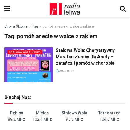
Strona Główna
Tag
pomóż anecie w walce z rakiem
Tag:
pomóż anecie w walce z rakiem
Stalowa Wola: Charytatywny
STALOWA WOLA/NISKO
Maraton Zumby dla Anety –
zatańcz i pomóż w chorobie
2025-08-21
Słuchaj Nas:
Dębica
Mielec
Stalowa Wola
Tarnobrzeg
89,2 MHz
102,4 MHz
93,5 MHz
104,7 MHz