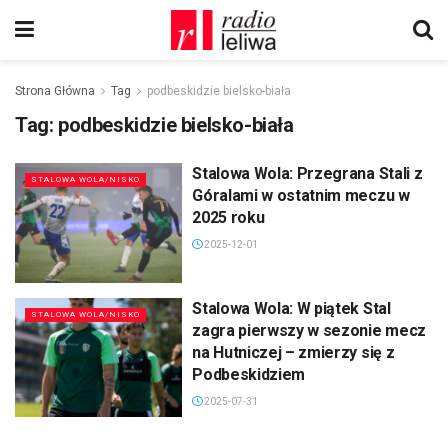
Strona Główna
Tag
podbeskidzie bielsko-biała
Tag:
podbeskidzie bielsko-biała
Stalowa Wola: Przegrana Stali z
STALOWA WOLA/NISKO
Góralami w ostatnim meczu w
2025 roku
2025-12-01
Stalowa Wola: W piątek Stal
STALOWA WOLA/NISKO
zagra pierwszy w sezonie mecz
na Hutniczej – zmierzy się z
Podbeskidziem
2025-07-31