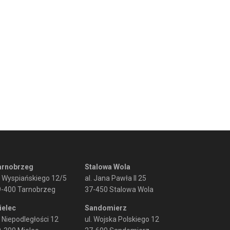
arnobrzeg
Stalowa Wola
. Wyspiańskiego 12/5
al. Jana Pawła II 25
9-400 Tarnobrzeg
37-450 Stalowa Wola
ielec
Sandomierz
. Niepodległości 12
ul. Wojska Polskiego 12