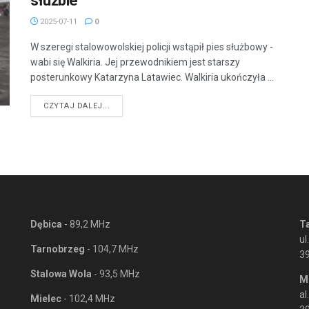
służbie
2025-07-11
0
W szeregi stalowowolskiej policji wstąpił pies służbowy -
wabi się Walkiria. Jej przewodnikiem jest starszy
posterunkowy Katarzyna Latawiec. Walkiria ukończyła ...
DETAILS
CZYTAJ DALEJ...
Dębica
- 89,2 MHz
T
ul
Tarnobrzeg
- 104,7 MHz
3
Stalowa Wola
- 93,5 MHz
M
al
Mielec
- 102,4 MHz