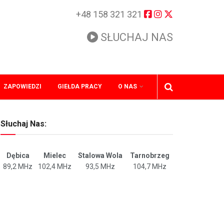
+48 158 321 321
SŁUCHAJ NAS
ZAPOWIEDZI
GIEŁDA PRACY
O NAS
Słuchaj Nas:
Dębica
Mielec
Stalowa Wola
Tarnobrzeg
89,2 MHz
102,4 MHz
93,5 MHz
104,7 MHz