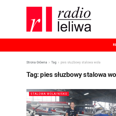
R
Strona Główna
Tag
pies słuzbowy stalowa wola
Tag:
pies słuzbowy stalowa wo
STALOWA WOLA/NISKO