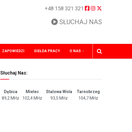
+48 158 321 321
SŁUCHAJ NAS
ZAPOWIEDZI
GIEŁDA PRACY
O NAS
Słuchaj Nas:
Dębica
Mielec
Stalowa Wola
Tarnobrzeg
89,2 MHz
102,4 MHz
93,5 MHz
104,7 MHz