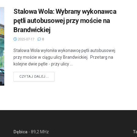
Stalowa Wola: Wybrany wykonawca
pętli autobusowej przy moście na
Brandwickiej
2025-07-17
0
Stalowa Wola wyłoniła wykonawcę pętli autobusowej
przy moście w ciągu ulicy Brandwickiej. Przetarg na
kolejne dwie pętle - przy ulicy ...
DETAILS
CZYTAJ DALEJ...
Dębica
- 89,2 MHz
T