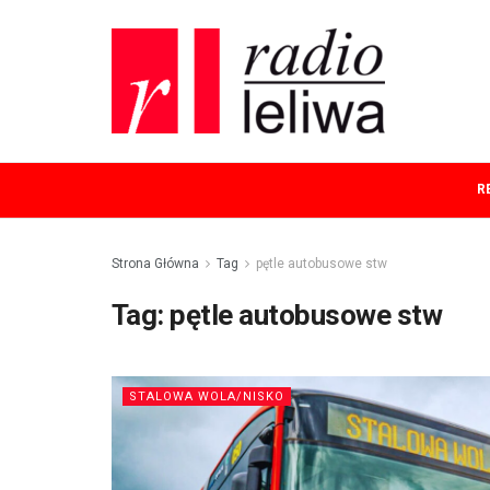
R
Strona Główna
Tag
pętle autobusowe stw
Tag:
pętle autobusowe stw
STALOWA WOLA/NISKO