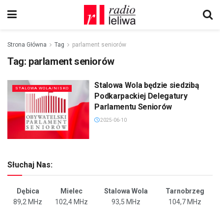
Strona Główna
Tag
parlament seniorów
Tag:
parlament seniorów
Stalowa Wola będzie siedzibą
STALOWA WOLA/NISKO
Podkarpackiej Delegatury
Parlamentu Seniorów
2025-06-10
Słuchaj Nas:
Dębica
Mielec
Stalowa Wola
Tarnobrzeg
89,2 MHz
102,4 MHz
93,5 MHz
104,7 MHz