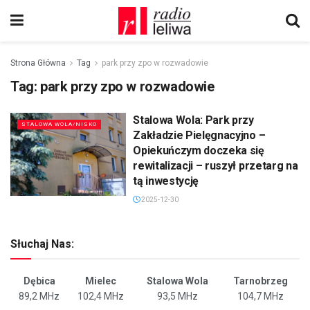
Strona Główna
Tag
park przy zpo w rozwadowie
Tag:
park przy zpo w rozwadowie
Stalowa Wola: Park przy
STALOWA WOLA/NISKO
Zakładzie Pielęgnacyjno –
Opiekuńczym doczeka się
rewitalizacji – ruszył przetarg na
tą inwestycję
2025-12-30
Słuchaj Nas:
Dębica
Mielec
Stalowa Wola
Tarnobrzeg
89,2 MHz
102,4 MHz
93,5 MHz
104,7 MHz