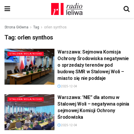
Strona Główna
Tag
orlen synthos
Tag:
orlen synthos
Warszawa: Sejmowa Komisja
STALOWA WOLA/NISKO
Ochrony Środowiska negatywnie
o sprzedaży terenów pod
budowę SMR w Stalowej Woli –
miasto się nie poddaje
2025-12-04
Warszawa: 'NIE” dla atomu w
STALOWA WOLA/NISKO
Stalowej Woli – negatywna opinia
sejmowej Komisji Ochrony
Środowiska
2025-12-04