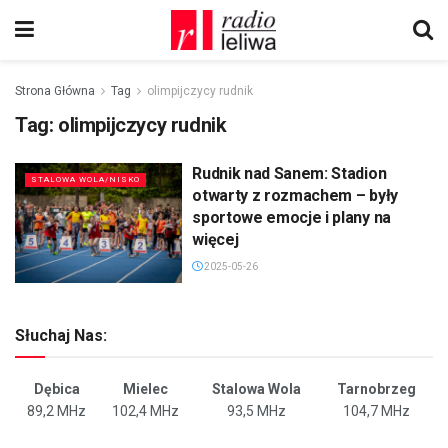
Strona Główna
Tag
olimpijczycy rudnik
Tag:
olimpijczycy rudnik
Rudnik nad Sanem: Stadion
STALOWA WOLA/NISKO
otwarty z rozmachem – były
sportowe emocje i plany na
więcej
2025-05-26
Słuchaj Nas:
Dębica
Mielec
Stalowa Wola
Tarnobrzeg
89,2 MHz
102,4 MHz
93,5 MHz
104,7 MHz