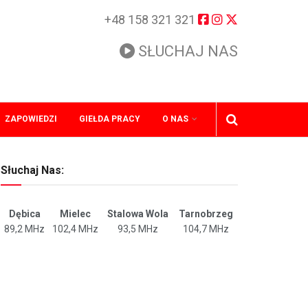
+48 158 321 321
SŁUCHAJ NAS
ZAPOWIEDZI
GIEŁDA PRACY
O NAS
Słuchaj Nas:
Dębica
Mielec
Stalowa Wola
Tarnobrzeg
89,2 MHz
102,4 MHz
93,5 MHz
104,7 MHz