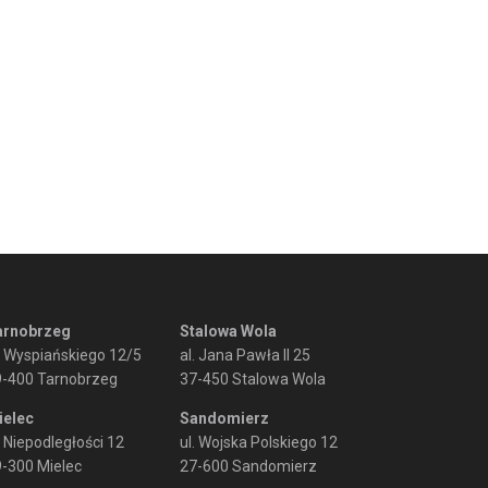
arnobrzeg
Stalowa Wola
. Wyspiańskiego 12/5
al. Jana Pawła II 25
9-400 Tarnobrzeg
37-450 Stalowa Wola
ielec
Sandomierz
. Niepodległości 12
ul. Wojska Polskiego 12
-300 Mielec
27-600 Sandomierz