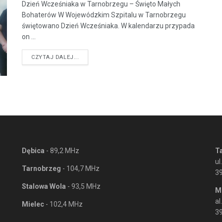
Dzień Wcześniaka w Tarnobrzegu – Święto Małych
Bohaterów W Wojewódzkim Szpitalu w Tarnobrzegu
świętowano Dzień Wcześniaka. W kalendarzu przypada
on ...
DETAILS
CZYTAJ DALEJ...
Dębica
- 89,2 MHz
T
ul
Tarnobrzeg
- 104,7 MHz
3
Stalowa Wola
- 93,5 MHz
M
al
Mielec
- 102,4 MHz
39