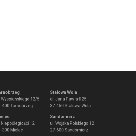
arnobrzeg
Stalowa Wola
. Wyspiańskiego 12/5
al. Jana Pawła II 25
9-400 Tarnobrzeg
37-450 Stalowa Wola
ielec
Sandomierz
. Niepodległości 12
ul. Wojska Polskiego 12
-300 Mielec
27-600 Sandomierz