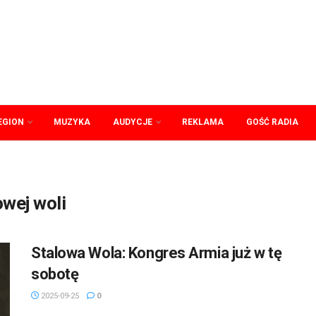
EGION
MUZYKA
AUDYCJE
REKLAMA
GOŚĆ RADIA
wej woli
Stalowa Wola: Kongres Armia już w tę
sobotę
2025-09-25
0