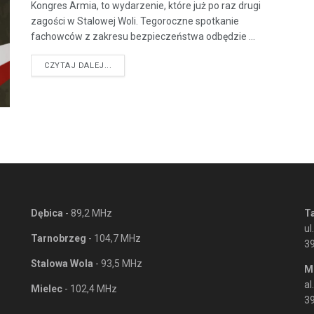
Kongres Armia, to wydarzenie, które już po raz drugi
zagości w Stalowej Woli. Tegoroczne spotkanie
fachowców z zakresu bezpieczeństwa odbędzie ...
DETAILS
CZYTAJ DALEJ...
Dębica
- 89,2 MHz
T
ul
Tarnobrzeg
- 104,7 MHz
3
Stalowa Wola
- 93,5 MHz
M
al
Mielec
- 102,4 MHz
39