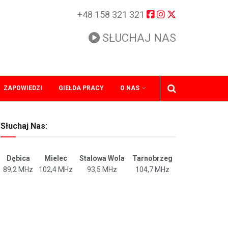
+48 158 321 321
SŁUCHAJ NAS
ZAPOWIEDZI
GIEŁDA PRACY
O NAS
Słuchaj Nas:
Dębica
Mielec
Stalowa Wola
Tarnobrzeg
89,2 MHz
102,4 MHz
93,5 MHz
104,7 MHz