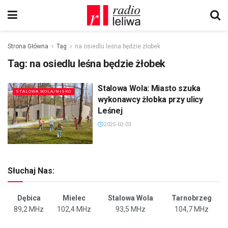
Strona Główna
Tag
na osiedlu leśna będzie żłobek
Tag:
na osiedlu leśna będzie żłobek
Stalowa Wola: Miasto szuka
STALOWA WOLA/NISKO
wykonawcy żłobka przy ulicy
Leśnej
2025-02-03
Słuchaj Nas:
Dębica
Mielec
Stalowa Wola
Tarnobrzeg
89,2 MHz
102,4 MHz
93,5 MHz
104,7 MHz