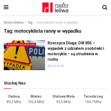
Strona Główna
Tag
motocyklista ranny w wypadku
Tag:
motocyklista ranny w wypadku
Rzeczyca Długa: DW 855 –
STALOWA WOLA/NISKO
wypadek z udziałem osobówki i
motocykla – są utrudnieia w
ruchu
2025-08-08
Słuchaj Nas:
Dębica
Mielec
Stalowa Wola
Tarnobrzeg
89,2 MHz
102,4 MHz
93,5 MHz
104,7 MHz