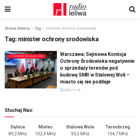
Strona Główna
Tag
minister ochrony srodowiska
Tag:
minister ochrony srodowiska
Warszawa: Sejmowa Komisja
STALOWA WOLA/NISKO
Ochrony Środowiska negatywnie
o sprzedaży terenów pod
budowę SMR w Stalowej Woli –
miasto się nie poddaje
2025-12-04
Słuchaj Nas:
Dębica
Mielec
Stalowa Wola
Tarnobrzeg
89,2 MHz
102,4 MHz
93,5 MHz
104,7 MHz