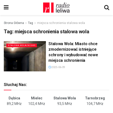
Strona Główna
Tag
miejsca schronienia stalowa wola
Tag:
miejsca schronienia stalowa wola
Stalowa Wola: Miasto chce
STALOWA WOLA/NISKO
zmodernizować istniejące
schrony i wybudować nowe
miejsca schronienia
2025-06-09
Słuchaj Nas:
Dębica
Mielec
Stalowa Wola
Tarnobrzeg
89,2 MHz
102,4 MHz
93,5 MHz
104,7 MHz