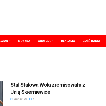
EGION
MUZYKA
AUDYCJE
REKLAMA
GOŚĆ RADIA
Stal Stalowa Wola zremisowała z
Unią Skierniewice
2025-08-23
0