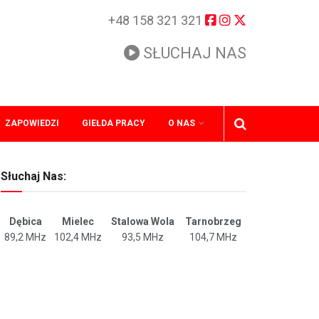
+48 158 321 321
SŁUCHAJ NAS
ZAPOWIEDZI
GIEŁDA PRACY
O NAS
Słuchaj Nas:
Dębica
Mielec
Stalowa Wola
Tarnobrzeg
89,2 MHz
102,4 MHz
93,5 MHz
104,7 MHz