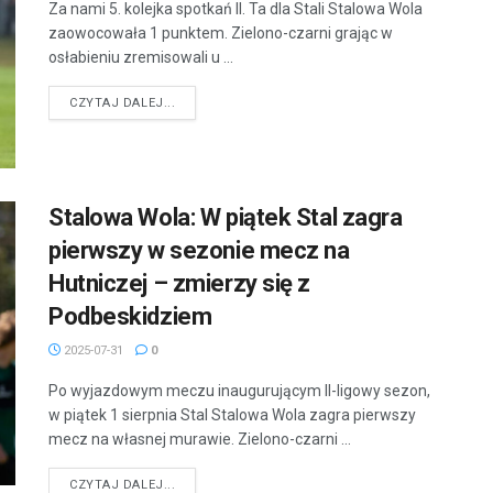
Za nami 5. kolejka spotkań II. Ta dla Stali Stalowa Wola
zaowocowała 1 punktem. Zielono-czarni grając w
osłabieniu zremisowali u ...
DETAILS
CZYTAJ DALEJ...
Stalowa Wola: W piątek Stal zagra
pierwszy w sezonie mecz na
Hutniczej – zmierzy się z
Podbeskidziem
2025-07-31
0
Po wyjazdowym meczu inaugurującym II-ligowy sezon,
w piątek 1 sierpnia Stal Stalowa Wola zagra pierwszy
mecz na własnej murawie. Zielono-czarni ...
DETAILS
CZYTAJ DALEJ...