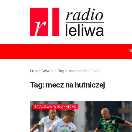
R
Strona Główna
Tag
mecz na hutniczej
Tag:
mecz na hutniczej
STALOWA WOLA/NISKO