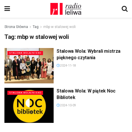
Strona Główna
Tag
mbp w stalowej woli
Tag:
mbp w stalowej woli
Stalowa Wola: Wybrali mistrza
STALOWA WOLA/NISKO
pięknego czytania
2024-11-18
Stalowa Wola: W piątek Noc
STALOWA WOLA/NISKO
Bibliotek
2024-10-09