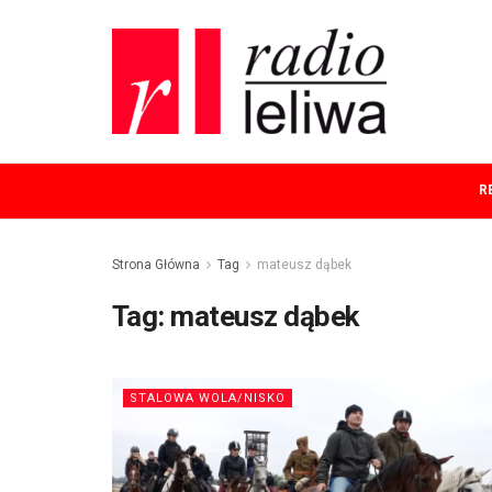
R
Strona Główna
Tag
mateusz dąbek
Tag:
mateusz dąbek
STALOWA WOLA/NISKO