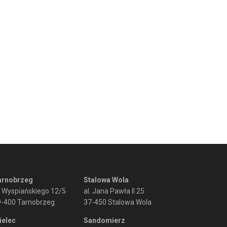
arnobrzeg
Stalowa Wola
. Wyspiańskiego 12/5
al. Jana Pawła II 25
9-400 Tarnobrzeg
37-450 Stalowa Wola
ielec
Sandomierz