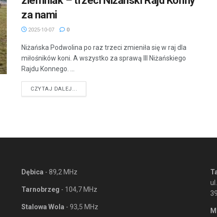
ziemniak – trzeci Niżański Rajd Konny
za nami
2025-10-07
0
Niżańska Podwolina po raz trzeci zmieniła się w raj dla
miłośników koni. A wszystko za sprawą III Niżańskiego
Rajdu Konnego. ...
DETAILS
CZYTAJ DALEJ...
Dębica
- 89,2 MHz
T
ul
Tarnobrzeg
- 104,7 MHz
3
Stalowa Wola
- 93,5 MHz
M