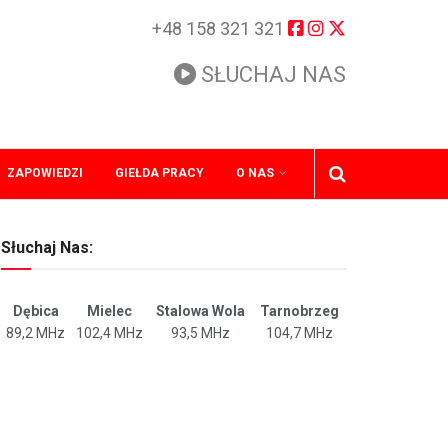
+48 158 321 321
SŁUCHAJ NAS
ZAPOWIEDZI
GIEŁDA PRACY
O NAS
Słuchaj Nas:
Dębica
Mielec
Stalowa Wola
Tarnobrzeg
89,2 MHz
102,4 MHz
93,5 MHz
104,7 MHz