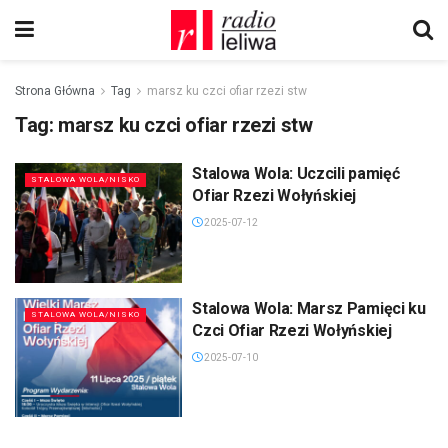
Strona Główna
Tag
marsz ku czci ofiar rzezi stw
Tag:
marsz ku czci ofiar rzezi stw
Stalowa Wola: Uczcili pamięć
STALOWA WOLA/NISKO
Ofiar Rzezi Wołyńskiej
2025-07-12
Stalowa Wola: Marsz Pamięci ku
STALOWA WOLA/NISKO
Czci Ofiar Rzezi Wołyńskiej
2025-07-10