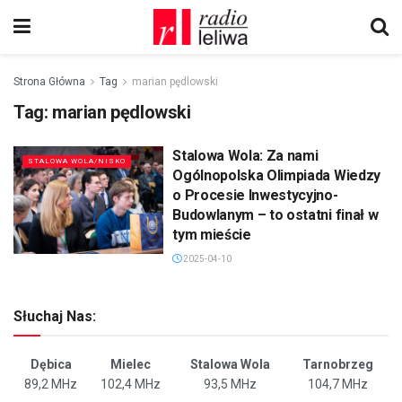
Strona Główna
Tag
marian pędlowski
Tag:
marian pędlowski
Stalowa Wola: Za nami
STALOWA WOLA/NISKO
Ogólnopolska Olimpiada Wiedzy
o Procesie Inwestycyjno-
Budowlanym – to ostatni finał w
tym mieście
2025-04-10
Słuchaj Nas:
Dębica
Mielec
Stalowa Wola
Tarnobrzeg
89,2 MHz
102,4 MHz
93,5 MHz
104,7 MHz