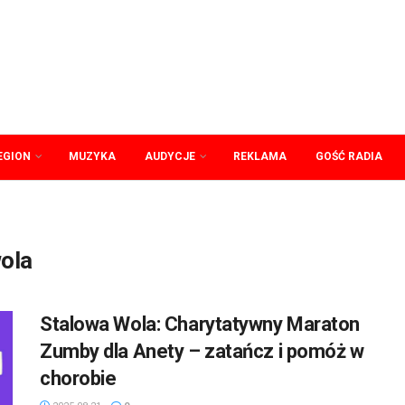
EGION
MUZYKA
AUDYCJE
REKLAMA
GOŚĆ RADIA
ola
Stalowa Wola: Charytatywny Maraton
Zumby dla Anety – zatańcz i pomóż w
chorobie