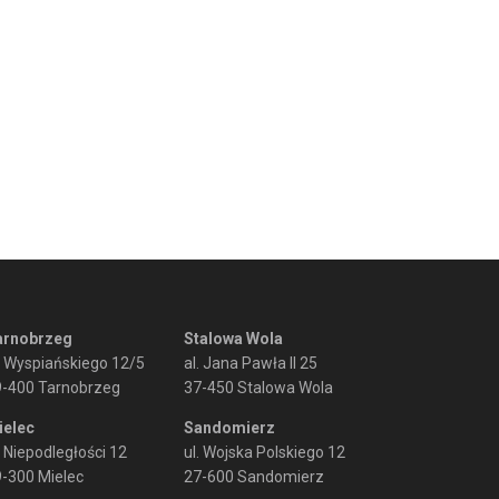
arnobrzeg
Stalowa Wola
. Wyspiańskiego 12/5
al. Jana Pawła II 25
9-400 Tarnobrzeg
37-450 Stalowa Wola
ielec
Sandomierz
. Niepodległości 12
ul. Wojska Polskiego 12
-300 Mielec
27-600 Sandomierz