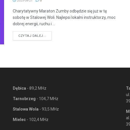
2025-08-21
0
Charytatywny Maraton Zumby odbędzie się już w tę
sobotę w Stalowej Woli. Najlepsi lokalni instruktorzy, moc
dobrej energii, ruchu i ...
DETAILS
CZYTAJ DALEJ...
Dębica
- 89,2 MHz
T
ul
Tarnobrzeg
- 104,7 MHz
3
Stalowa Wola
- 93,5 MHz
M
al
Mielec
- 102,4 MHz
39