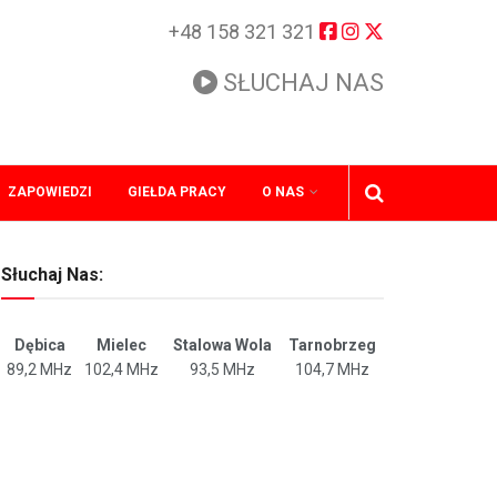
+48 158 321 321
SŁUCHAJ NAS
ZAPOWIEDZI
GIEŁDA PRACY
O NAS
Słuchaj Nas:
Dębica
Mielec
Stalowa Wola
Tarnobrzeg
89,2 MHz
102,4 MHz
93,5 MHz
104,7 MHz