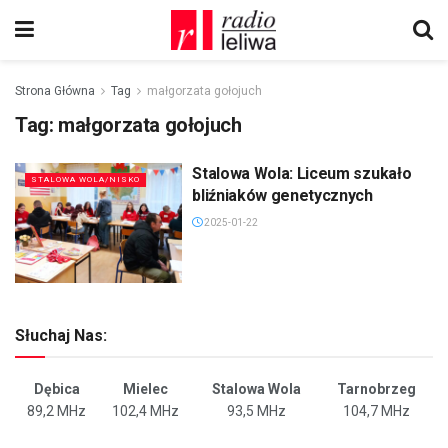
Strona Główna
Tag
małgorzata gołojuch
Tag:
małgorzata gołojuch
Stalowa Wola: Liceum szukało
STALOWA WOLA/NISKO
bliźniaków genetycznych
2025-01-22
Słuchaj Nas:
Dębica
Mielec
Stalowa Wola
Tarnobrzeg
89,2 MHz
102,4 MHz
93,5 MHz
104,7 MHz