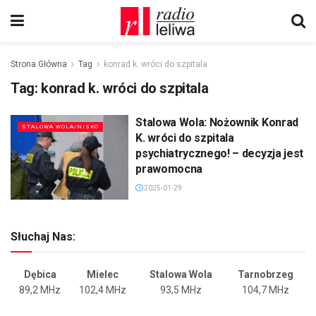
Strona Główna
Tag
konrad k. wróci do szpitala
Tag:
konrad k. wróci do szpitala
Stalowa Wola: Nożownik Konrad
STALOWA WOLA/NISKO
K. wróci do szpitala
psychiatrycznego! – decyzja jest
prawomocna
2025-01-29
Słuchaj Nas:
Dębica
Mielec
Stalowa Wola
Tarnobrzeg
89,2 MHz
102,4 MHz
93,5 MHz
104,7 MHz