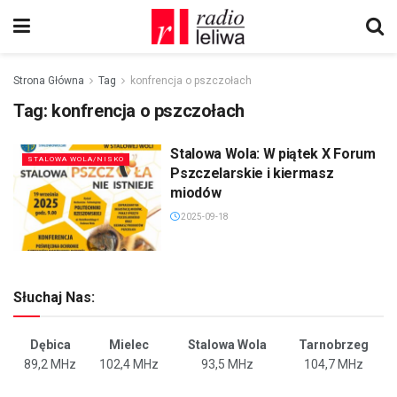
Strona Główna
Tag
konfrencja o pszczołach
Tag:
konfrencja o pszczołach
Stalowa Wola: W piątek X Forum
STALOWA WOLA/NISKO
Pszczelarskie i kiermasz
miodów
2025-09-18
Słuchaj Nas:
Dębica
Mielec
Stalowa Wola
Tarnobrzeg
89,2 MHz
102,4 MHz
93,5 MHz
104,7 MHz