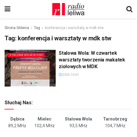
Strona Główna
Tag
konferencja i warsztaty w mdk stw
Tag:
konferencja i warsztaty w mdk stw
Stalowa Wola: W czwartek
STALOWA WOLA/NISKO
warsztaty tworzenia makatek
ziołowych w MDK
2025-10-01
Słuchaj Nas:
Dębica
Mielec
Stalowa Wola
Tarnobrzeg
89,2 MHz
102,4 MHz
93,5 MHz
104,7 MHz