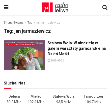
Strona Główna
Tag
jan jarmuziewicz
Tag:
jan jarmuziewicz
Stalowa Wola: W niedzielę w
STALOWA WOLA/NISKO
galerii warsztaty garncarskie na
Dzień Matki
2025-05-22
Słuchaj Nas:
Dębica
Mielec
Stalowa Wola
Tarnobrzeg
89,2 MHz
102,4 MHz
93,5 MHz
104,7 MHz