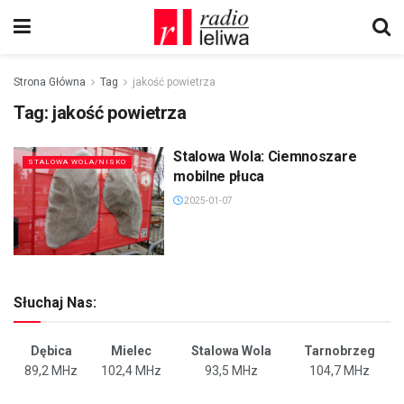
Strona Główna
Tag
jakość powietrza
Tag:
jakość powietrza
Stalowa Wola: Ciemnoszare
STALOWA WOLA/NISKO
mobilne płuca
2025-01-07
Słuchaj Nas:
Dębica
Mielec
Stalowa Wola
Tarnobrzeg
89,2 MHz
102,4 MHz
93,5 MHz
104,7 MHz